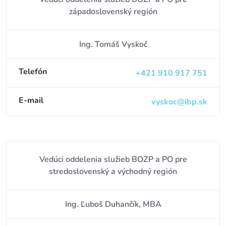
západoslovenský región
Ing. Tomáš Vyskoč
Telefón
+421 910 917 751
E-mail
vyskoc@ibp.sk
Vedúci oddelenia služieb BOZP a PO pre
stredoslovenský a východný región
Ing. Ľuboš Duhančík, MBA