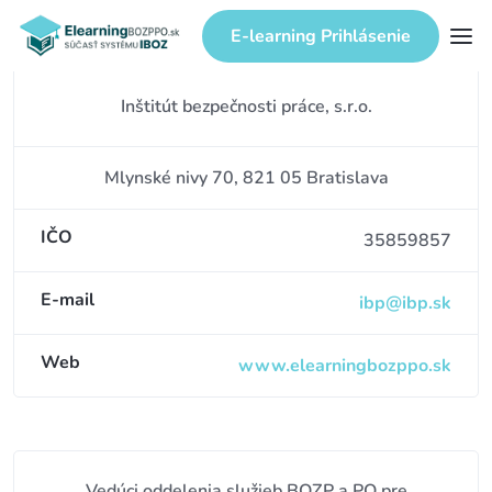
E-learning Prihlásenie
Inštitút bezpečnosti práce, s.r.o.
Mlynské nivy 70, 821 05 Bratislava
IČO
35859857
E-mail
ibp@ibp.sk
Web
www.elearningbozppo.sk
Vedúci oddelenia služieb BOZP a PO pre