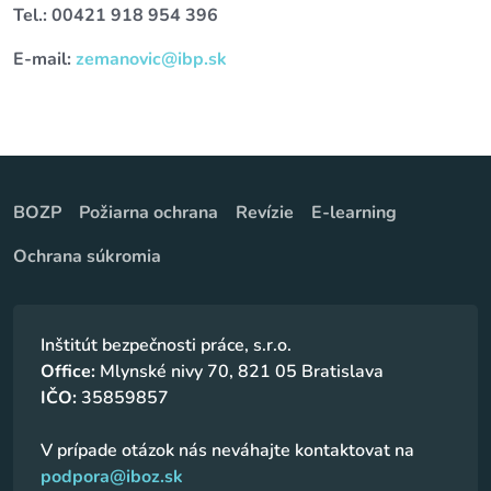
Tel.: 00421 918 954 396
E-mail:
zemanovic@ibp.sk
BOZP
Požiarna ochrana
Revízie
E-learning
Ochrana súkromia
Inštitút bezpečnosti práce, s.r.o.
Office:
Mlynské nivy 70, 821 05 Bratislava
IČO:
35859857
V prípade otázok nás neváhajte kontaktovat na
podpora@iboz.sk